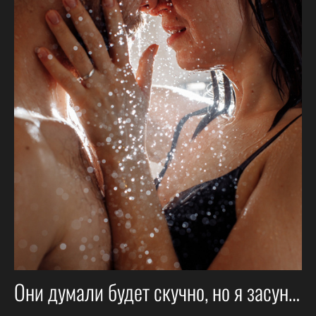
Они думали будет скучно, но я засунул их в душевую кабину🙈