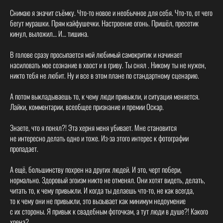
Снимаю я значит съёмку. Что-то новое и необычное для себя. Что-то, от чего
бегут мурашки. Прям кайфушечки. Настроение огонь. Пришёл, пресетик
кинул, выложил… И… тишина.
В голове сразу просыпается мой любимый самокритик и начинает
насиловать мое сознание в хвост и в гриву. Ты снял . Никому ты не нужен,
никто тебя не любит. Ну и все в этом плане по стандартному сценарию.
А потом выкладываешь то, к чему люди привыкли, и ситуация меняется.
Лайки, комментарии, всеобщее признание и премии Оскар.
Знаете, что я понял?! Эта херня меня убивает. Мне становится
не интересно делать одно и тоже. Из-за этого интерес к фотографии
пропадает.
А ещё, большинству похрен на других людей. И это, черт побери,
нормально. Здоровый эгоизм никто не отменял. Они хотят видеть, делать,
читать то, к чему привыкли. И когда ты делаешь что-то, не как всегда,
то к чему они не привыкли, это вызывает как минимум недоумение
с их стороны. Я привык к свадебным фоточкам, а тут люди в душе?! Какого
хрена?